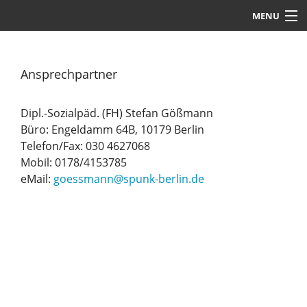
MENU
Startseite
Ansprechpartner
Über uns
Angebote
Dipl.-Sozialpäd. (FH) Stefan Gößmann
Büro: Engeldamm 64B, 10179 Berlin
Stellenangebote
Telefon/Fax: 030 4627068
Mobil: 0178/4153785
Kontakt
eMail:
goessmann@spunk-berlin.de
Datenschutz
Impressum